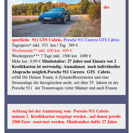
der
sportliche 911 GTS Cabrio,
Porsche 911 Carrera GTS Cabrio
Tagespreis* inkl. 333 km / Tag 389 €
Wochenende** inkl. 600 km 699 €
Wochenpreis*** 7 Tage inkl. 1500 km 1490 €
Mindestalter: 27 Jahre und Einsatz von 2
Mehr km 0,99 €
Kreditkarten ist notwendig- Ausnahmen nach individueller
Absprache möglich.
Porsche 911 Carrera GTS Cabrio
,
erfüll Dir Deinen Traum, 6 ZylinderBoxermotor und eine
Strassenlage die ihresgleichen sucht, seit über 55 Jahren ist der
Porsche 911 der Traumwagen vieler Männer und auch Frauen.
Achtung bei der Anmietung vom Porsche 911 Cabrio
müssen 2 Kreditkarten vorgelegt werden , auf denen jeweils
2500 Euro reserviert werden. Mindestalter dafür 27 Jahre