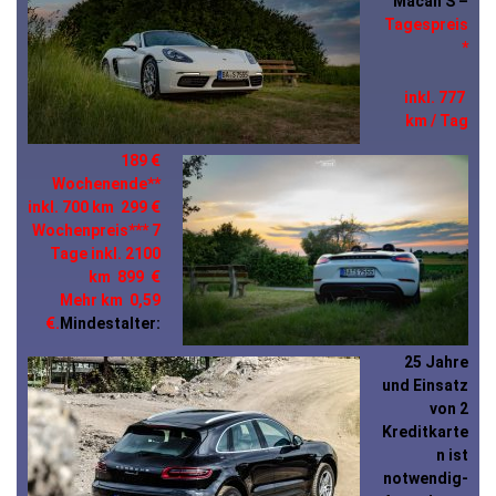
Macan S –
Tagespreis
*
inkl. 777
km / Tag
189 €
Wochenende**
inkl. 700 km 299 €
Wochenpreis*** 7
Tage inkl. 2100
km 899 €
Mehr km 0,59
€.
Mindestalter:
25 Jahre
und Einsatz
von 2
Kreditkarte
n ist
notwendig-