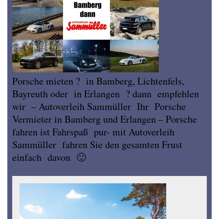
Porsche mieten ? in Bamberg, Lichtenfels,
Bayreuth oder in Erlangen ? dann empfehlen
wir – Autoverleih Sammüller Ihr Porsche
Vermieter in Bamberg und Erlangen – Porsche
fahren ist Fahrspaß pur- mit Autoverleih
Sammüller fahren Sie den gesamten Frust
einfach davon 🙂