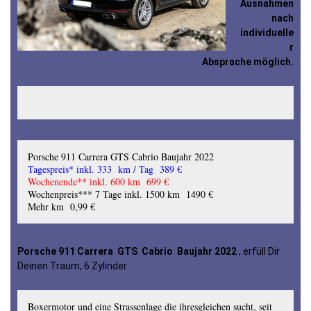
Ausnahmen
nach
individuelle
r
Absprache möglich.
Porsche 911 Carrera GTS Cabrio Baujahr 2022
Tagespreis* inkl. 333 km / Tag 389 €
Wochenende** inkl. 600 km 699 €
Wochenpreis*** 7 Tage inkl. 1500 km 1490 €
Mehr km 0,99 €
Porsche 911 Carrera GTS Cabrio Baujahr 2022
, erfüll Dir
Deinen Traum, 6 Zylinder
Boxermotor und eine Strassenlage die ihresgleichen sucht, seit