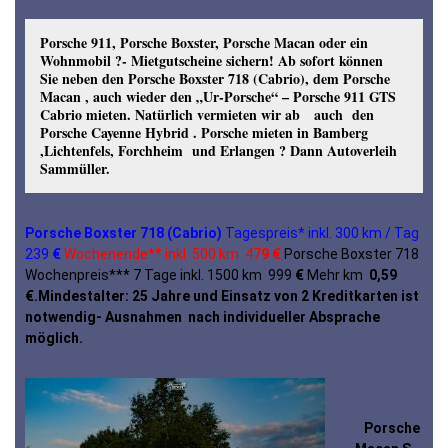
Porsche 911, Porsche Boxster, Porsche Macan oder ein
Wohnmobil ?- Mietgutscheine sichern! Ab sofort können
Sie neben den Porsche Boxster 718 (Cabrio), dem Porsche
Macan , auch wieder den „Ur-Porsche“ – Porsche 911 GTS
Cabrio mieten. Natürlich vermieten wir ab auch den
Porsche Cayenne Hybrid . Porsche mieten in Bamberg
,Lichtenfels, Forchheim und Erlangen ? Dann Autoverleih
Sammüller.
Porsche Boxster 718 (Cabrio)
Tagespreis* inkl. 300 km / Tag
239
€
Wochenende** inkl. 500 km 47
9 €
Porsche Boxster 718
Wochenpreis*** 7 Tage inkl. 1500 km 999
€
Mehr km
0,59
€.
Mindestalter: 25 Jahre und Einsatz von 2 Kreditkarten ist
notwendig- Ausnahmen nach individueller Absprache
möglich.
Porsche