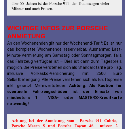
über 55 Jahren ist der Porsche 911 der Traumwagen vieler
Männer und auch Frauen.
WICHTIGE INFOS ZUR PORSCHE
ANMIETUNG
An den Wochenenden gilt nur der Wochenend-Tarif: Es ist nur
das komplette Wochenende reservierbar. Ausnahme: Last-
Minute-Vermietung am Samstag oder Sonntagmorgen, falls
das Fahrzeug verfügbar ist – Dies ist dann zum Tagespreis
möglich. Die Preise verstehen sich als Standardtarife pro Tag,
inklusive Vollkasko-Versicherung mit 2500 Euro
Selbstbeteiligung. Alle Preise verstehen sich als Bruttopreise
inkl. gesetzl. Mehrwertsteuer.
Achtung: Als Kaution für
eventuelle Fahrzeugschäden ist der Einsatz von
mindestens 1 VISA- oder MASTERS-Kreditkarte
notwendig!
Achtung bei der Anmietung vom Porsche 911 Cabrio,
Porsche Macan S und Porsche Taycan 4S müssen 2