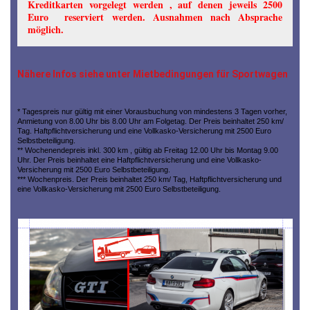
Kreditkarten vorgelegt werden , auf denen jeweils 2500
Euro reserviert werden. Ausnahmen nach Absprache
möglich.
Nähere Infos siehe unter Mietbedingungen für Sportwagen
* Tagespreis nur gültig mit einer Vorausbuchung von mindestens 3 Tagen vorher,
Anmietung von 8.00 Uhr bis 8.00 Uhr am Folgetag. Der Preis beinhaltet 250 km/
Tag. Haftpflichtversicherung und eine Vollkasko-Versicherung mit 2500 Euro
Selbstbeteiligung.
** Wochenendepreis inkl. 300 km , gültig ab Freitag 12.00 Uhr bis Montag 9.00
Uhr. Der Preis beinhaltet eine Haftpflichtversicherung und eine Vollkasko-
Versicherung mit 2500 Euro Selbstbeteiligung.
*** Wochenpreis. Der Preis beinhaltet 250 km/ Tag, Haftpflichtversicherung und
eine Vollkasko-Versicherung mit 2500 Euro Selbstbeteiligung.