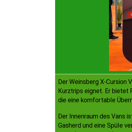
Der Weinsberg X-Cursion Va
Kurztrips eignet. Er bietet
die eine komfortable Über
Der Innenraum des Vans ist
Gasherd und eine Spüle ver