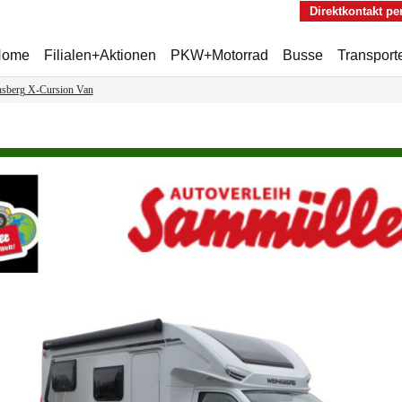
Direktkontakt pe
Home
Filialen+Aktionen
PKW+Motorrad
Busse
Transport
sberg X-Cursion Van
Tagesangebote
BMW Verleih
Mehrsitzer
Transport
Auto mieten in Lichtenfels
Motorrad mieten in
Rollstuhltransport
Anhänger
Bamberg
Sonderkonditionen 2026
Umzug
für Gewerbetreibende
Cabrios
Digitale F
Mondscheintarif
Porsche mieten
Ladungss
Autovermietung
Golf GTI Clubsport mieten
Sonneberg powered by
Autoverleih Sammüller
Android B
Luxus for you
und älter
Frühfreuer-Gutscheine für
Autofans
SUV
Weltkulturerbe Lauf 2025
Gebrauchtwagen
Sponsor