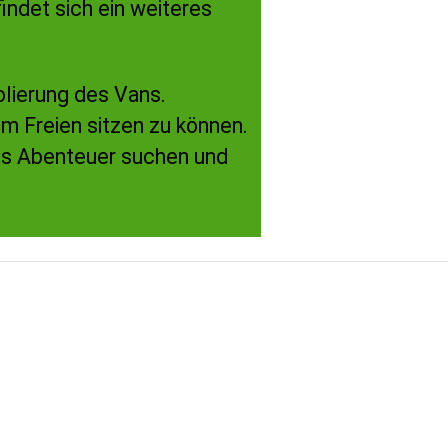
ndet sich ein weiteres
olierung des Vans.
m Freien sitzen zu können.
 das Abenteuer suchen und