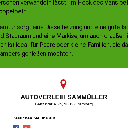
ersonen verwandeln lässt. Im Heck des Vans befi
oppelbett.
atur sorgt eine Dieselheizung und eine gute Is
nd Stauraum und eine Markise, um auch draußen i
n ist ideal für Paare oder kleine Familien, die
Campers genießen möchten.
AUTOVERLEIH SAMMÜLLER
Benzstraße 2b, 96052 Bamberg
Besuchen Sie uns auf