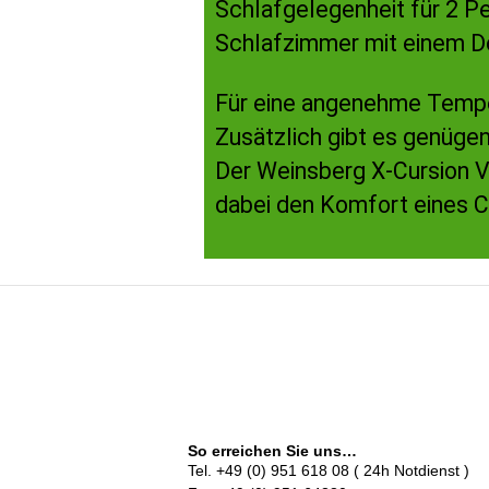
Schlafgelegenheit für 2 P
Schlafzimmer mit einem D
Für eine angenehme Temper
Zusätzlich gibt es genüge
Der Weinsberg X-Cursion Va
dabei den Komfort eines 
So erreichen Sie uns…
Tel. +49 (0) 951 618 08 ( 24h Notdienst )