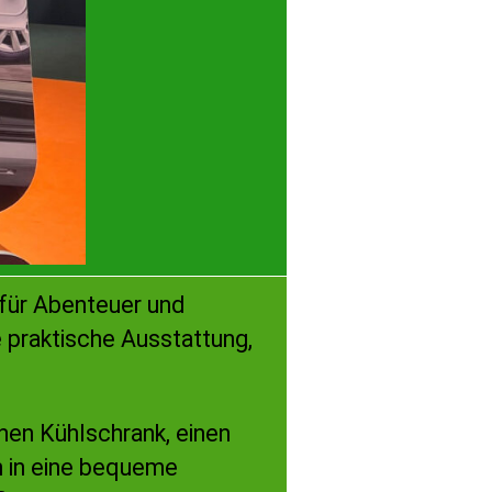
 für Abenteuer und
ne praktische Ausstattung,
inen Kühlschrank, einen
h in eine bequeme