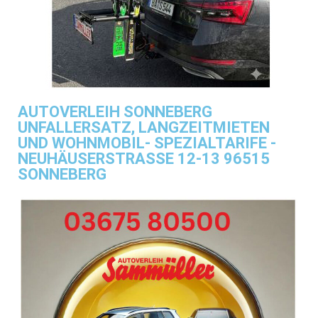
AUTOVERLEIH SONNEBERG
UNFALLERSATZ, LANGZEITMIETEN
UND WOHNMOBIL- SPEZIALTARIFE -
NEUHÄUSERSTRASSE 12-13 96515
SONNEBERG