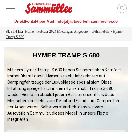
Menü
Direktkontakt per Mail: info[at]autoverleih-sammueller.de
Sie sind hier:
Home
>
Februar 2024 Mietwagen-Angebote
>
Wohnmobile
>
Hymer
Tramp S 680
HYMER TRAMP S 680
Mit dem Hymer Tramp S 680 haben Sie sämtlichen Komfort
immer überall dabei. Hymer ist seit Jahrzehnten auf
Campingfahrzeuge der Luxusklasse spezialisiert. Diese
Erfahrung spiegelt sich in dem Hymermobil Tramp S 680
wieder. Hier ist in absolut jedem Bereich ersichtlich, dass
Menschen mit Liebe zum Detail und Freude am Campen bei
der Arbeit waren. Selbstverständlich dass wir vom
Autoverleih Sammüller, dieses Modell in unsere Flotte
integrieren.