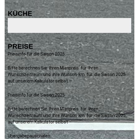
KÜCHE
PREISE
Preisinfo für die Saison 2025
Bitte berechnen Sie Ihren Mietpreis für Ihren
Wunschzeitraum und ihre Wunsch-km für die Saison 2025
auf unserem Kalkulator selbst –
Preisinfo für die Saison 2025
Bitte berechnen Sie Ihren Mietpreis für Ihren
Wunschzeitraum und ihre Wunsch-km für die Saison 2025
auf unserem Kalkulator selbst –
Übergabepauschalen: