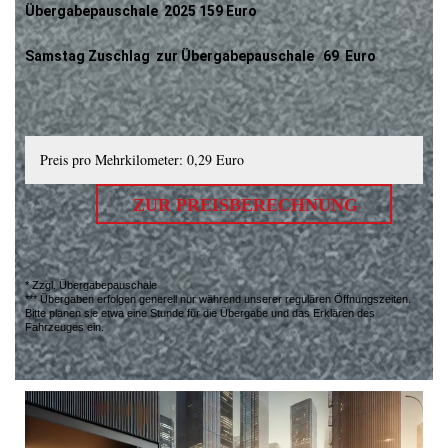
Übergabepauschale 2025 159 Euro
Samstag Zuschlag zur Übergabepauschale 69 Euro
Preis pro Mehrkilometer: 0,29 Euro
ZUR PREISBERECHNUNG
* Zzgl. Übergabepauschale
*** Übergaben erfolgen generell nur während unserer regulären Öffnungszeiten.
Bitte planen sie etwa eine Stunde für die Übergabe und das Erklären des
Fahrzeuges ein.