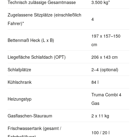
Technisch zulässige Gesamtmasse
3.500 kg*
Zugelassene Sitzplätze (einschließlich
4
Fahrer)*
197 x 157–150
Bettenmaß Heck (L x B)
cm
Liegefläche Schlafdach (OPT)
206 x 143 cm
Schlafplätze
2–4 (optional)
Kühlschrank
84 l
Truma Combi 4
Heizungstyp
Gas
Gasflaschen-Stauraum
2 x 11 kg
Frischwassertank (gesamt /
100 / 20 l
Fahrbefüllung)