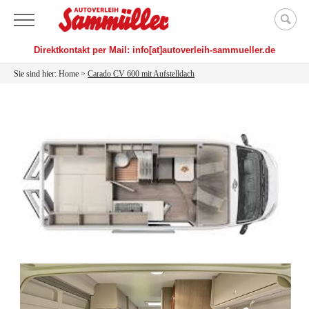
Menü
Direktkontakt per Mail: info[at]autoverleih-sammueller.de
Sie sind hier:
Home
>
Carado CV 600 mit Aufstelldach