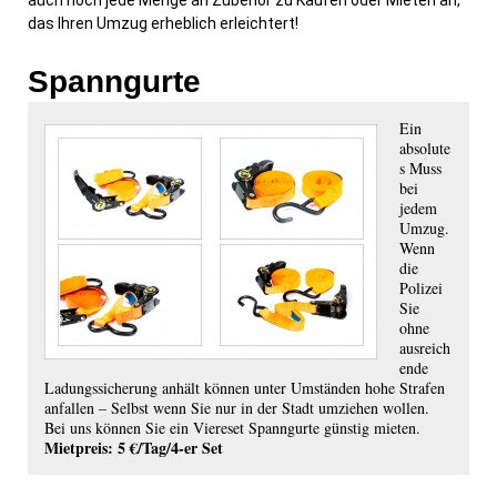
auch noch jede Menge an Zubehör zu Kaufen oder Mieten an,
das Ihren Umzug erheblich erleichtert!
Spanngurte
Ein
absolute
s Muss
bei
jedem
Umzug.
Wenn
die
Polizei
Sie
ohne
ausreich
ende
Ladungssicherung anhält können unter Umständen hohe Strafen
anfallen – Selbst wenn Sie nur in der Stadt umziehen wollen.
Bei uns können Sie ein Viereset Spanngurte günstig mieten.
Mietpreis: 5 €/Tag/4-er Set