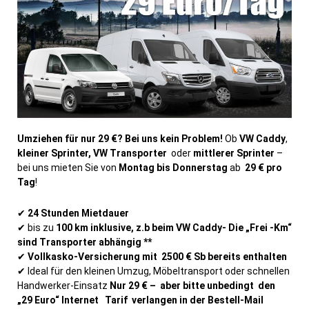
Umziehen für nur 29 €? Bei uns kein Problem!
Ob
VW Caddy
,
kleiner Sprinter, VW Transporter
oder
mittlerer Sprinter
–
bei uns mieten Sie von
Montag bis Donnerstag
ab
29 € pro
Tag
!
✔
24 Stunden Mietdauer
✔ bis zu
100 km inklusive, z.b beim VW Caddy- Die „
Frei -Km“
sind Transporter abhängig **
✔
Vollkasko-Versicherung mit 2500 € Sb bereits enthalten
✔ Ideal für den kleinen Umzug, Möbeltransport oder schnellen
Handwerker-Einsatz
Nur 29 € – aber bitte unbedingt den
„29 Euro“ Internet Tarif verlangen in der Bestell-Mail