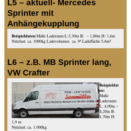
L5 – aktuell- Mercedes
Sprinter mit
Anhängekupplung
Beispieldaten:
Maße Laderaum:L:3,30m B: – 1,80m H: 1,6m
Nutzlast: ca. 1000kg Ladevolumen ca. 9³ Ladefläche 5,6m²
L6 – z.B. MB Sprinter lang,
VW Crafter
Beispieldat
en:
Maße
Laderaum:
L: 4,00m –
4,20m B:
1,70m H:
1,9 m
Nutzlast: ca. 1.000kg