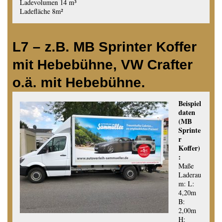
Ladevolumen 14 m³
Ladefläche 8m²
L7 – z.B. MB Sprinter Koffer
mit Hebebühne, VW Crafter
o.ä. mit Hebebühne.
Beispiel
daten
(MB
Sprinte
r
Koffer)
:
Maße
Laderau
m: L:
4,20m
B:
2,00m
H: