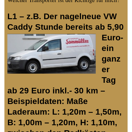
L1 – z.B. Der nagelneue VW
Caddy
Stunde bereits ab 5,90
Euro-
ein
ganz
er
Tag
ab 29 Euro inkl.- 30 km –
Beispieldaten:
Maße
Laderaum: L: 1,20m – 1,50m,
B: 1,00m – 1,20m, H: 1,10m,