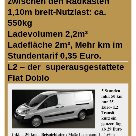
zwischen den Radkästen
1,10m breit-Nutzlast: ca.
550kg
Ladevolumen 2,2m³
Ladefläche 2m², Mehr km im
Stundentarif 0,35 Euro.
L2 – der superausgestattete
Fiat Doblo
5 Stunden
inkl. 50 km
nur 25
Euro- L2
Transit
kurz ein
ganzer Tag
ab 29 Euro
inkl. – 30 km – Beispieldaten:
Maße Laderaum: L: 1,60m –