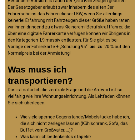
Besondere Vorsicht ist auch bei 7,5to Fahrzeugen geboten.
Der Gesetzgeber erlaubt zwar Inhabern des alten 3er
Führerscheins das Fahren dieser LKW, wenn Sie allerdings
keinerlei Erfahrung mit Fahrzeugen dieser Größe haben raten
wir Ihnen dringend zu etwas Kleinerem! Berufskraftfahrer, die
über eine digitale Fahrerkarte verfügen können wir übrigens in
den Kategorien L9 massiv entlasten: für Sie gibt es bei
Vorlage der Fahrerkarte + „Schulung 95“
bis zu
20 % auf den
Normalpreis bei der Anmietung!
Was muss ich
transportieren?
Das ist natürlich die zentrale Frage und die Antwort ist so
vielfältig wie Ihre Wohnungseinrichtung. Als Leitfaden können
Sie sich überlegen:
Wie viele sperrige Gegenstände/Möbelstücke habe ich,
die sich nicht zerlegen lassen (Kühlschrank, Sofa, das
Buffet vom Großvater, …)?
Was kann ich bedenkenlos stapeln?