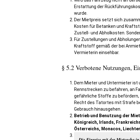
Wird das Fahrzeug nicht an derse
Erstattung der Rückführungskost
wurde.
Der Mietpreis setzt sich zusamm
Kosten für Betanken und Kraftst
Zustell- und Abholkosten. Sonder
Für Zustellungen und Abholungen
Kraftstoff gemäß der bei Anmietu
Vermieterin einsehbar.
§ 5.2 Verbotene Nutzungen, E
Dem Mieter und Untermieter ist 
Rennstrecken zu befahren, an Fah
gefährliche Stoffe zu befördern
Recht des Tatortes mit Strafe be
Gebrauch hinausgehen.
Betrieb und Benutzung der Mie
Königreich, Irlands, Frankreich
Österreichs, Monacos, Liechte
Die Einreise mit der Mietsache i