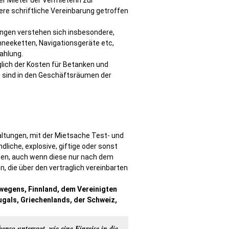
er Mieter der Vermieterin zur
re schriftliche Vereinbarung getroffen
ngen verstehen sich insbesondere,
hneeketten, Navigationsgeräte etc,
ahlung.
lich der Kosten für Betanken und
fe sind in den Geschäftsräumen der
ltungen, mit der Mietsache Test- und
liche, explosive, giftige oder sonst
üben, auch wenn diese nur nach dem
 die über den vertraglich vereinbarten
wegens, Finnland, dem Vereinigten
tugals, Griechenlands, der Schweiz,
nso untersagt, wie eine Einreise in die