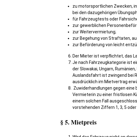
zu motorsportlichen Zwecken, in
bei den dazugehörigen Übungsp
für Fahrzeugtests oder Fahrsiche
zur gewerblichen Personenbeför
zur Weitervermietung;
zur Begehung von Straftaten, au
zur Beförderung von leicht entzü
Der Mieter ist verpflichtet, das
Je nach Fahrzeugkategorie ist e
der Slowakai, Ungarn, Rumänien, 
Auslandsfahrt ist zwingend bei 
ausdrücklich im Mietvertrag erwä
Zuwiderhandlungen gegen eine bz
Vermieterin zu einer fristlosen 
einem solchen Fall ausgeschlos
vorstehenden Ziffern 1, 3, 5 oder
§ 5. Mietpreis