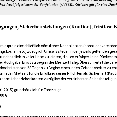
chen Nachfolgestaaten der Sowjetunion (UdSSR). Gleiches gilt für eine Dur
ingungen, Sicherheitsleistungen (Kaution), fristlos
ietpreis einschließlich sämtlicher Nebenkosten (sonstiger vereinbart
ngskosten, etc) zuzüglich Umsatzsteuer in der jeweils geltenden geset
undsätzlich in voller Höhe zu leisten, d.h. es erfolgen keine Rückerst
r Rückgabe. Er ist zu Beginn der Mietzeit fällig. Überschreitet die ve
itabschnitten von 28 Tagen zu Beginn eines jeden Zeitabschnitts zu ent
Beginn der Mietzeit für die Erfüllung seiner Pflichten als Sicherheit (K
h sämtlicher Nebenkosten zuzüglich der vereinbarten Selbstbeteiligu
01.2015) grundsätzlich für Fahrzeuge
,00 €
€