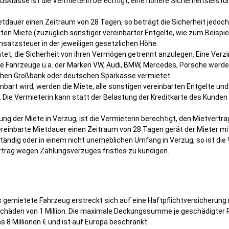
usklasse ist die Vermieterin berechtigt, eine höhere Sicherheitsleist
etdauer einen Zeitraum von 28 Tagen, so beträgt die Sicherheit jedoc
en Miete (zuzüglich sonstiger vereinbarter Entgelte, wie zum Beispie
satzsteuer in der jeweiligen gesetzlichen Höhe.
chtet, die Sicherheit von ihren Vermögen getrennt anzulegen. Eine Verzi
 Fahrzeuge u.a. der Marken VW, Audi, BMW, Mercedes, Porsche werden
schen Großbank oder deutschen Sparkasse vermietet.
bart wird, werden die Miete, alle sonstigen vereinbarten Entgelte und
. Die Vermieterin kann statt der Belastung der Kreditkarte des Kunden
tung der Miete in Verzug, ist die Vermieterin berechtigt, den Mietvert
ereinbarte Mietdauer einen Zeitraum von 28 Tagen gerät der Mieter mit
tändig oder in einem nicht unerheblichen Umfang in Verzug, so ist die
trag wegen Zahlungsverzuges fristlos zu kündigen.
s gemietete Fahrzeug erstreckt sich auf eine Haftpflichtversicheru
häden von 1 Million. Die maximale Deckungssumme je geschädigter Pe
 8 Millionen € und ist auf Europa beschränkt.