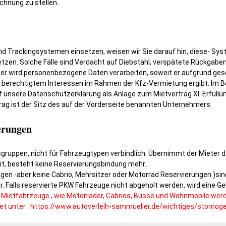
chnung zu stellen.
nd Trackingsystemen einsetzen, weisen wir Sie darauf hin, diese- Sys
zen. Solche Fälle sind Verdacht auf Diebstahl, verspätete Rückgaben
ter wird personenbezogene Daten verarbeiten, soweit er aufgrund ges
aus berechtigtem Interessen im Rahmen der Kfz-Vermietung ergibt. Im 
f unsere Datenschutzerklärung als Anlage zum Mietvertrag XI. Erfüllu
rag ist der Sitz des auf der Vorderseite benannten Unternehmers.
ierungen
sgruppen, nicht für Fahrzeugtypen verbindlich. Übernimmt der Mieter 
it, besteht keine Reservierungsbindung mehr.
gen -aber keine Cabrio, Mehrsitzer oder Motorrad Reservierungen )sin
r. Falls reservierte PKW Fahrzeuge nicht abgeholt werden, wird eine Ge
n Mietfahrzeuge , wie Motorräder, Cabrios, Busse und Wohnmobile we
rnet unter https://www.autoverleih-sammueller.de/wichtiges/stornoge