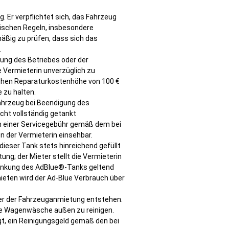
Urlaub im Wohnmobil
günstig und cool
Grand California
Mietwagenklassifizierung
. Er verpflichtet sich, das Fahrzeug
ischen Regeln, insbesondere
Urlauber-Schutz-Paket
Carado CV 600 mit
Weltkulturerbe Lauf 2025
äßig zu prüfen, dass sich das
Aufstelldach
Sponsor
.
Wohnmobil Übersicht
tung des Betriebes oder der
Pössl Summit 640
Komm in unser Team
e Vermieterin unverzüglich zu
Autoverleih Sammüller
Campingbox zum Bus
lichen Reparaturkostenhöhe von 100 €
mieten
 zu halten.
Angebote
Fahrzeug bei Beendigung des
cht vollständig getankt
Das Team
Wohnmobil Übers
ch einer Servicegebühr gemäß dem bei
en der Vermieterin einsehbar.
Amundsen 600 
ieser Tank stets hinreichend gefüllt
ng; der Mieter stellt die Vermieterin
Hymercar Free 
tankung des AdBlue®-Tanks geltend
eten wird der Ad-Blue Verbrauch über
Autovermietung
Sonneberg powe
uer der Fahrzeuganmietung entstehen.
Autoverleih Sam
ine Wagenwäsche außen zu reinigen.
t, ein Reinigungsgeld gemäß den bei