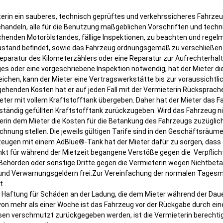
Mobility mit Spaß
terin ein sauberes, technisch geprüftes und verkehrssicheres Fahrzeug
Flexrent
andeln, alle für die Benutzung maßgeblichen Vorschriften und techn
Mietwagen online
henden Motorölstandes, fällige Inspektionen, zu beachten und regelm
Studenten Spartarif
reservieren
ustand befindet, sowie das Fahrzeug ordnungsgemäß zu verschließen
Reparatur des Kilometerzählers oder eine Reparatur zur Aufrechterhal
Langzeitmieten
worum es geht.
es oder eine vorgeschriebene Inspektion notwendig, hat der Mieter di
rreichen, kann der Mieter eine Vertragswerkstätte bis zur voraussicht
Rahmentarife
ehenden Kosten hat er auf jeden Fall mit der Vermieterin Rücksprache
eter mit vollem Kraftstofftank übergeben. Daher hat der Mieter das 
Oneway Einwegmieten
ständig gefüllten Kraftstofftank zurückzugeben. Wird das Fahrzeug ni
erin dem Mieter die Kosten für die Betankung des Fahrzeugs zuzügli
Zubehör
chnung stellen. Die jeweils gültigen Tarife sind in den Geschäftsräum
eugen mit einem AdBlue®-Tank hat der Mieter dafür zu sorgen, dass d
Kühltransporter mieten in
nkt für während der Mietzeit begangene Verstöße gegen die Verpflichtu
Bamberg
 Behörden oder sonstige Dritte gegen die Vermieterin wegen Nichtbe
nd Verwarnungsgeldern frei.Zur Vereinfachung der normalen Tagesmi
reduzierte Mietpreise
 .
e Haftung für Schäden an der Ladung, die dem Mieter während der Da
von mehr als einer Woche ist das Fahrzeug vor der Rückgabe durch e
en verschmutzt zurückgegeben werden, ist die Vermieterin berechtig