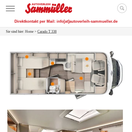
Menü
Direktkontakt per Mail: info[at]autoverleih-sammueller.de
Sie sind hier:
Home
>
Carado T 338