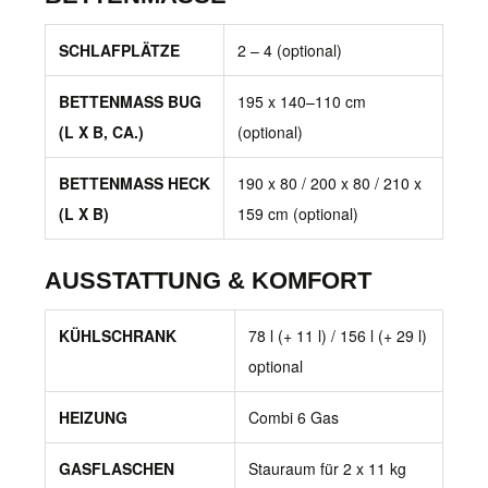
SCHLAFPLÄTZE
2 – 4 (optional)
BETTENMASS BUG (
195 x 140–110 cm
L X B, CA.)
(optional)
BETTENMASS HECK (
190 x 80 / 200 x 80 / 210 x
L X B)
159 cm (optional)
AUSSTATTUNG & KOMFORT
KÜHLSCHRANK
78 l (+ 11 l) / 156 l (+ 29 l)
optional
HEIZUNG
Combi 6 Gas
GASFLASCHEN
Stauraum für 2 x 11 kg