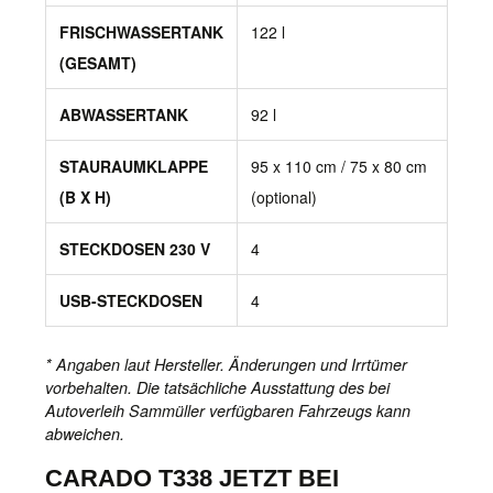
FRISCHWASSERTANK
122 l
(GESAMT)
ABWASSERTANK
92 l
STAURAUMKLAPPE
95 x 110 cm / 75 x 80 cm
(B X H)
(optional)
STECKDOSEN 230 V
4
USB-STECKDOSEN
4
* Angaben laut Hersteller. Änderungen und Irrtümer
vorbehalten. Die tatsächliche Ausstattung des bei
Autoverleih Sammüller verfügbaren Fahrzeugs kann
abweichen.
CARADO T338 JETZT BEI