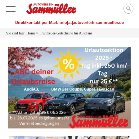
Menü
Direktkontakt per Mail: info[at]autoverleih-sammueller.de
Sie sind hier:
Home
>
Frühfreuer-Gutscheine für Autofans