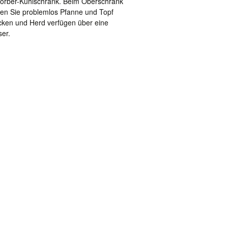
bsorber-Kühlschrank. Beim Oberschrank
gen Sie problemlos Pfanne und Topf
cken und Herd verfügen über eine
ser.