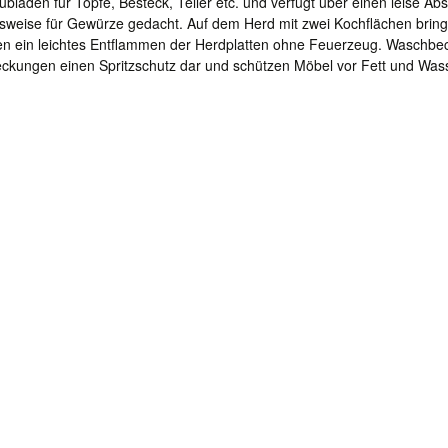
bladen für Töpfe, Besteck, Teller etc. und verfügt über einen leise A
elsweise für Gewürze gedacht. Auf dem Herd mit zwei Kochflächen brin
nen ein leichtes Entflammen der Herdplatten ohne Feuerzeug. Waschbe
eckungen einen Spritzschutz dar und schützen Möbel vor Fett und Was