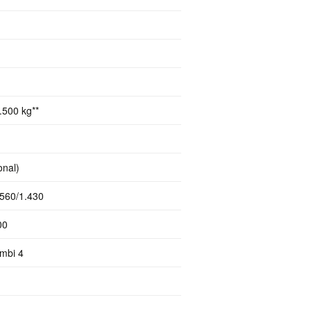
.500 kg**
onal)
.560/1.430
00
mbi 4